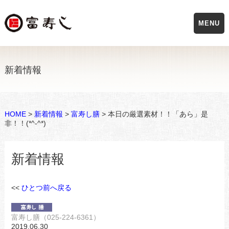
MENU
新着情報
HOME
>
新着情報
>
富寿し膳
> 本日の厳選素材！！「あら」是
非！！(*^-^*)
新着情報
<<
ひとつ前へ戻る
富寿し膳（025-224-6361）
2019.06.30