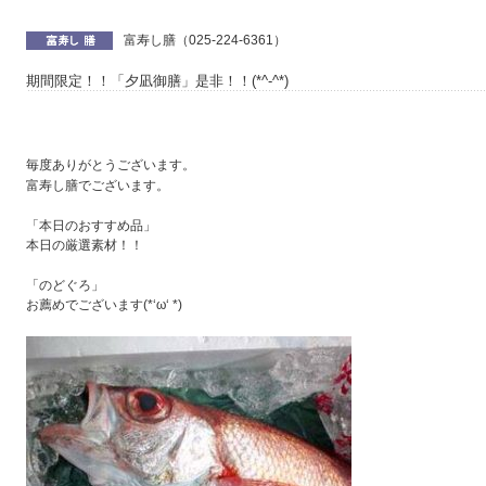
富寿し膳（025-224-6361）
期間限定！！「夕凪御膳」是非！！(*^-^*)
毎度ありがとうございます。
富寿し膳でございます。
「本日のおすすめ品」
本日の厳選素材！！
「のどぐろ」
お薦めでございます(*‘ω‘ *)