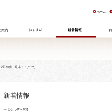
ホーム
凪御膳」是非！！(*^-^*)
新着情報
<<
ひとつ前へ戻る