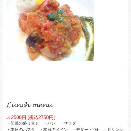
𝓛𝓾𝓷𝓬𝓱 𝓶𝓮𝓷𝓾
𝓐 2500円 (税込2750円）
・前菜の盛り合せ ・パン ・サラダ
・本日のパスタ ・本日のメイン ・デザート2種 ・ドリンク