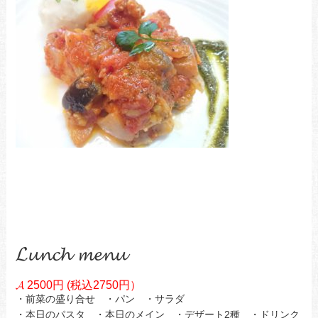
𝓛𝓾𝓷𝓬𝓱 𝓶𝓮𝓷𝓾
𝓐 2500円 (税込2750円）
・前菜の盛り合せ ・パン ・サラダ
・本日のパスタ ・本日のメイン ・デザート2種 ・ドリンク