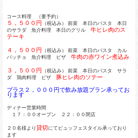
コース料理 （要予約）
５，５００円
（税込み） 前菜 本日のパスタ 本日
牛ヒレ肉のス
のサラダ
魚介料理 本日のグリル
テーキ
４，５００円
（税込み） 前菜 本日のパスタ カル
牛肉の赤ワイン煮込み
パッチョ 魚介料理 ピザ
３，５００円
（税込み） 前菜 本日のパスタ サラ
豚ヒレ肉のソテー
ダ 鶏肉料理 ピザ
プラス２，０００円で飲み放題プラン承ってお
ります
ディナー営業時間
１７：００オープン ２２：００閉店
貸切
２０名様より
にてビュッフェスタイル承っており
ます