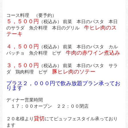
コース料理 （要予約）
５，５００円
（税込み） 前菜 本日のパスタ 本日
牛ヒレ肉のス
のサラダ
魚介料理 本日のグリル
テーキ
４，５００円
（税込み） 前菜 本日のパスタ カル
牛肉の赤ワイン煮込み
パッチョ 魚介料理 ピザ
３，５００円
（税込み） 前菜 本日のパスタ サラ
豚ヒレ肉のソテー
ダ 鶏肉料理 ピザ
プラス２，０００円で飲み放題プラン承ってお
ります
ディナー営業時間
１７：００オープン ２２：００閉店
貸切
２０名様より
にてビュッフェスタイル承っており
ます