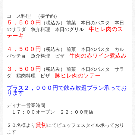
コース料理 （要予約）
５，５００円
（税込み） 前菜 本日のパスタ 本日
牛ヒレ肉のス
のサラダ
魚介料理 本日のグリル
テーキ
４，５００円
（税込み） 前菜 本日のパスタ カル
牛肉の赤ワイン煮込み
パッチョ 魚介料理 ピザ
３，５００円
（税込み） 前菜 本日のパスタ サラ
豚ヒレ肉のソテー
ダ 鶏肉料理 ピザ
プラス２，０００円で飲み放題プラン承ってお
ります
ディナー営業時間
１７：００オープン ２２：００閉店
貸切
２０名様より
にてビュッフェスタイル承っており
ます