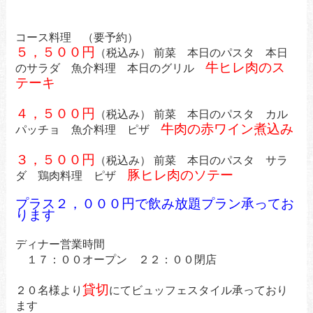
コース料理 （要予約）
５，５００円
（税込み） 前菜 本日のパスタ 本日
牛ヒレ肉のス
のサラダ
魚介料理 本日のグリル
テーキ
４，５００円
（税込み） 前菜 本日のパスタ カル
牛肉の赤ワイン煮込み
パッチョ 魚介料理 ピザ
３，５００円
（税込み） 前菜 本日のパスタ サラ
豚ヒレ肉のソテー
ダ 鶏肉料理 ピザ
プラス２，０００円で飲み放題プラン承ってお
ります
ディナー営業時間
１７：００オープン ２２：００閉店
貸切
２０名様より
にてビュッフェスタイル承っており
ます