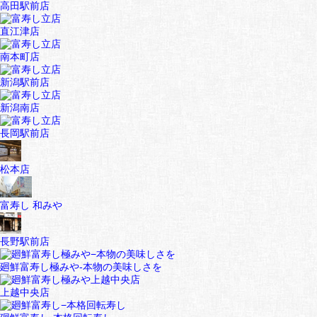
高田駅前店
直江津店
南本町店
新潟駅前店
新潟南店
長岡駅前店
松本店
富寿し 和みや
長野駅前店
廻鮮富寿し極みや-本物の美味しさを
上越中央店