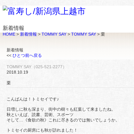
新着情報
HOME
>
新着情報
>
TOMMY SAY
>
TOMMY SAY
> 栗
新着情報
<<
ひとつ前へ戻る
TOMMY SAY（025-521-2277）
2018.10.19
栗
こんばんは！トミセイです♪
日増しに秋も深まり、街中の樹々も紅葉して来ましたね。
秋といえば、読書、芸術、スポーツ
そして…《食欲の秋》これに尽きるのでは無いでしょうか。
トミセイの厨房にも秋が訪れました！