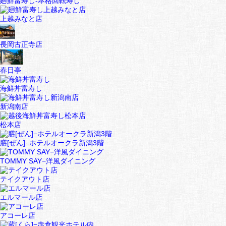
廻鮮富寿し-本格回転寿し
上越みなと店
長岡古正寺店
春日亭
海鮮丼富寿し
新潟南店
松本店
膳[ぜん]−ホテルオークラ新潟3階
TOMMY SAY−洋風ダイニング
テイクアウト店
エルマール店
アコーレ店