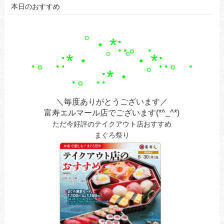
本日のおすすめ
゜・*:.。.
.。.:*・゜゜・*:.。.
.。.:*・゜
＼毎度ありがとうございます／
富寿エルマール店でございます(*^_^*)
ただ今好評のテイクアウト店おすすめ
まぐろ祭り