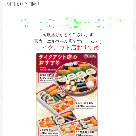
明日より２日間!!
゜・*:.。. .。.:*・゜゜・*:.。. .。.:*・゜゜・
*:.。. .。.:*・゜゜・*:.。. .。.:*・゜
毎度ありがとうございます
富寿しエルマール店です(｀・ω・´)
テイクアウト店おすすめ