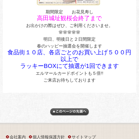
期間限定 お花見寿し
高田城址観桜会終了まで
お出かけの際はぜひ、ご利用くださいませ。
🌸🌸🌸🌸🌸
明日、明後日と２日間限定
春のハッピー抽選会を開催します
食品街１０店、各店ごとのお買い上げ５００円
以上で
ラッキーBOXにて抽選が1回できます
エルマールカードポイントも５倍!!
ご来店お待ちしております
会社案内
個人情報保護方針
サイトマップ