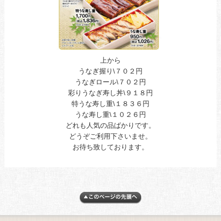
上から
うなぎ握り\７０２円
うなぎロール\７０２円
彩りうなぎ寿し丼\９１８円
特うな寿し重\１８３６円
うな寿し重\１０２６円
どれも人気の品ばかりです。
どうぞご利用下さいませ。
お待ち致しております。