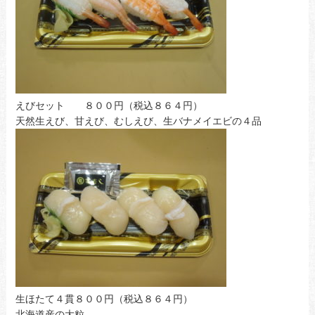
えびセット ８００円（税込８６４円）
天然生えび、甘えび、むしえび、生バナメイエビの４品
生ほたて４貫８００円（税込８６４円）
北海道産の大粒