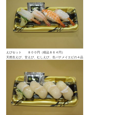
えびセット ８００円（税込８６４円）
天然生えび、甘えび、むしえび、生バナメイエビの４品