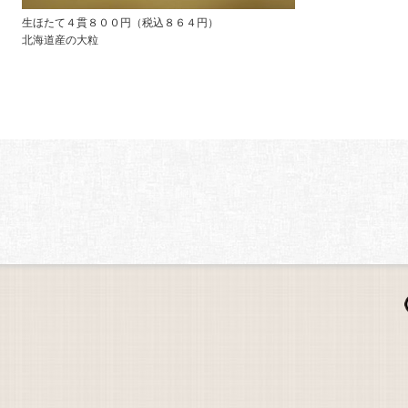
生ほたて４貫８００円（税込８６４円）
北海道産の大粒