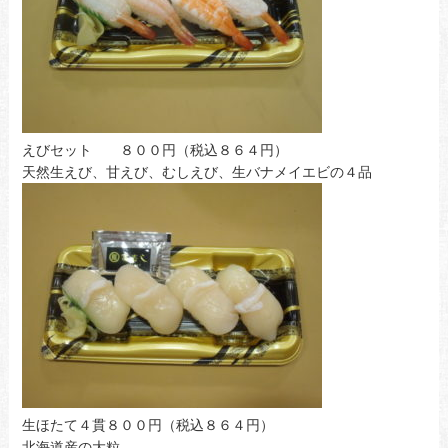
えびセット ８００円（税込８６４円）
天然生えび、甘えび、むしえび、生バナメイエビの４品
生ほたて４貫８００円（税込８６４円）
北海道産の大粒