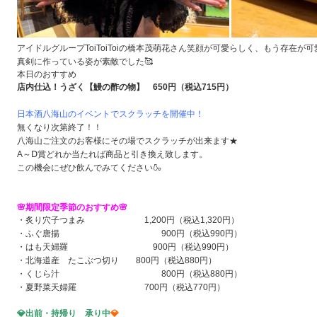
アイドルグループToiToiToiの橋本茂萌花さん笑顔が可愛らしく、もう存在が可
真剣に作っている姿が素敵でした🥰
本日のおすすめ
店内仕込！うざく【鰻の酢の物】 650円（税込715円）
日本酒八海山のイベントでスクラッチを開催中！
無くなり次第終了！！
八海山ご注文のお客様にその場でスクラッチが出来ます★
A～Ⅾ賞どれか当たれば商品と引き換え致します。
この機会にぜひ飲んでみてください🍶
🌸期間限定季節のおすすめ🌸
・炙り穴子つまみ 1,200円（税込1,320円）
・ふぐ唐揚 900円（税込990円）
・はも天婦羅 900円（税込990円）
・北海道産 たこぶつ切り 800円（税込880円）
・くじら汁 800円（税込880円）
・夏野菜天婦羅 700円（税込770円）
💎
出前・持帰り 承り中
💎