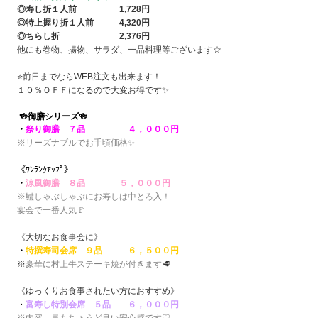
◎寿し折１人前 1,728円
◎特上握り折１人前 4,320円
◎ちらし折 2,376円
他にも巻物、揚物、サラダ、一品料理等ございます☆
⭐前日までならWEB注文も出来ます！
１０％ＯＦＦになるので大変お得です✨
🍻御膳シリーズ🍻
・
祭り御膳
７品 ４，０００円
※リーズナブルでお手頃価格✨
《ﾜﾝﾗﾝｸｱｯﾌﾟ》
・
涼風御膳 ８品 ５，０００円
※鱧しゃぶしゃぶにお寿しは中とろ入！
宴会で一番人気🚩
《大切なお食事会に》
・
特撰寿司会席 ９品 ６，５００円
※
豪華に村上牛ステーキ焼が付きます
🥩
《ゆっくりお食事されたい方におすすめ》
・
富寿し特別会席 ５品 ６，０００円