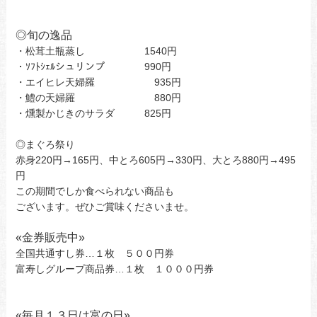
◎旬の逸品
・松茸土瓶蒸し 1540円
・ｿﾌﾄｼｪﾙシュリンプ 990円
・エイヒレ天婦羅 935円
・鱧の天婦羅 880円
・燻製かじきのサラダ 825円
◎まぐろ祭り
赤身220円→165円、中とろ605円→330円、大とろ880円→495
円
この期間でしか食べられない商品も
ございます。ぜひご賞味くださいませ。
«
金券販売中»
全国共通すし券…１枚 ５００円券
富寿しグループ商品券…１枚 １０００円券
«
毎月１３日は富の日»