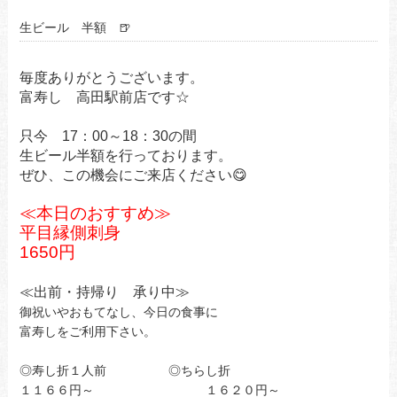
生ビール 半額 🍺
毎度ありがとうございます。
富寿し 高田駅前店です☆
只今
17
：
00
～
18
：
30
の間
生ビール半額を行っております。
ぜひ、この機会にご来店ください
😋
≪本日のおすすめ≫
平目縁側刺身
1650
円
≪出前・持帰り 承り中
≫
御祝いやおもてなし、今日の食事に
富寿しをご利用下さい。
◎寿し折１人前 ◎ちらし折
１１６６円～ １６２０円～