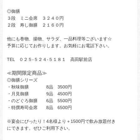
◎御膳
３段 ミニ会席 ３２４０円
２段 寿し御膳 ２１６０円
他にも巻物、揚物、サラダ、一品料理等ございます☆
予算に応じてお作りします。お気軽にお電話下さい。
TEL ０２５-５２４-５１８１ 高田駅前店
≪
期間限定商品
≫
◎御膳シリーズ
・秋味御膳 8品 3500円
・月見御膳 9品 4500円
・のどぐろ御膳 6品 5500円
・特撰寿司会席 8品 6500円
※宴会にぴったり！4名様より＋1500円で飲み放題付き
にできます。ぜひご利用下さい。