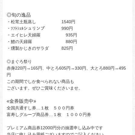
◎旬の逸品
・松茸土瓶蒸し 1540円
・ｿﾌﾄｼｪﾙシュリンプ 990円
・エイヒレ天婦羅 935円
・鱧の天婦羅 880円
・燻製かじきのサラダ 825円
◎まぐろ祭り
赤身220円→165円、中とろ605円→330円、大とろ880円→495
円
この期間でしか食べられない商品も
ございます。ぜひご賞味くださいませ。
«
金券販売中»
全国共通すし券…１枚 ５００円券
富寿しグループ商品券…１枚 １０００円券
プレミアム商品券12000円分の抽選申し込み中です
当店に申し込み用紙ございますのでご記入ください