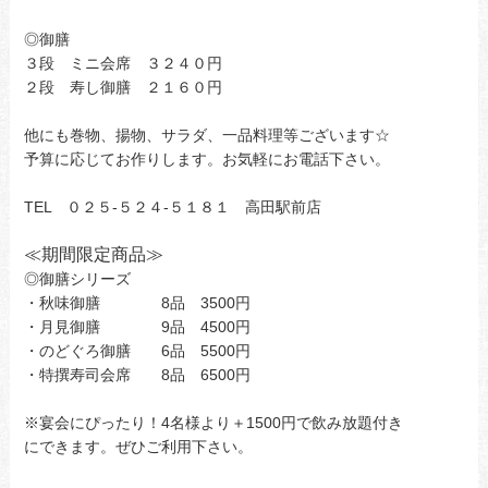
◎御膳
３段 ミニ会席 ３２４０円
２段 寿し御膳 ２１６０円
他にも巻物、揚物、サラダ、一品料理等ございます☆
予算に応じてお作りします。お気軽にお電話下さい。
TEL ０２５-５２４-５１８１ 高田駅前店
≪
期間限定商品
≫
◎御膳シリーズ
・秋味御膳 8品 3500円
・月見御膳 9品 4500円
・のどぐろ御膳 6品 5500円
・特撰寿司会席 8品 6500円
※宴会にぴったり！4名様より＋1500円で飲み放題付き
にできます。ぜひご利用下さい。