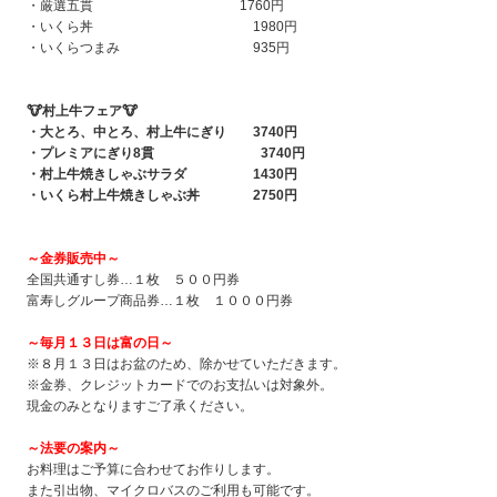
・厳選五貫 1760円
・いくら丼 1980円
・いくらつまみ 935円
🐮
村上
牛フェア
🐮
・大とろ、中とろ、村上牛にぎり
3740
円
・プレミアにぎり
8
貫
3740
円
・村上牛焼きしゃぶサラダ
1430
円
・いくら村上牛焼きしゃぶ丼
2750
円
～
金券販売中
～
全国共通すし券…１枚 ５００円券
富寿しグループ商品券…１枚 １０００円券
～
毎月１３日は富の日
～
※８月１３日はお盆のため、除かせていただきます。
※金券、クレジットカードでのお支払いは対象外。
現金のみとなりますご了承ください。
～
法要の案内
～
お料理はご予算に合わせてお作りします。
また引出物、マイクロバスのご利用も可能です。