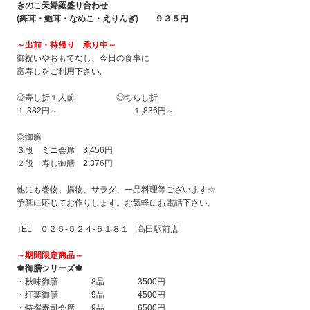
きのこ天婦羅盛り合わせ
(
舞茸・鮑茸・なめこ・えりんぎ)
９３５円
～出前・持帰り 承り中
～
御祝いやおもてなし、今日の食事に
富寿しをご利用下さい。
◎寿し折１人前 ◎ちらし折
１,382円～ １,836円～
◎御膳
３段 ミニ会席 3,456円
２段 寿し御膳 2,376円
他にも巻物、揚物、サラダ、一品料理等ございます☆
予算に応じてお作りします。お気軽にお電話下さい。
TEL ０２５-５２４-５１８１ 高田駅前店
～
期間限定商品
～
🍁
御膳シリーズ
🍁
・秋味御膳 8品 3500円
・紅葉御膳 9品 4500円
・特撰寿司会席 9品 6500円