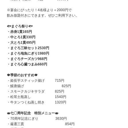
※宴会にぴったり！4名様より＋2000円で
飲み放題付きにできます。ぜひご利用下さい。
🐟
まぐろ祭り
🐟
・赤身1貫165円
・中とろ1貫330円
・大とろ1貫495円
・まぐろ三昧セット2530円
・まぐろ地魚にぎり1980円
・まぐろチーズカツ968円
・まぐろ心臓つまみ660円
🍁
季節のおすすめ
🍁
・姫長芋スティック揚げ 715円
・鰈唐揚げ 825円
・スモークカジキサラダ 825円
・松茸土瓶蒸し 1540円
・牛タンつくね蒸し焼き 1320円
🍣
七〇周年記念 特別メニュー
🍣
・70周年記念にぎり 3630円
・厳選三貫 854円