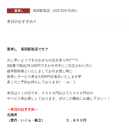
高田駅前店（025-524-5181）
本日のおすすめ🚩
富寿し 高田駅前店です🚩
少し早いようですがおせちの注文承り中(*^^*)
3段重で税込29,160円ですが今月中にご注文された方に
超早割特典といたしましてお引き渡し時に
富寿しサービス券を3,000円分進呈いたします💸
多くのご予約お待ちしております(｀・ω・´)ゞ
本日はトミの日です。５５００円以上で１０００円分の
サービス券お渡ししております。ぜひこの機会にお越し下さい！！
～本日のおすすめ～
北海丼
（雲丹・いくら・帆立） ３，８５０
円