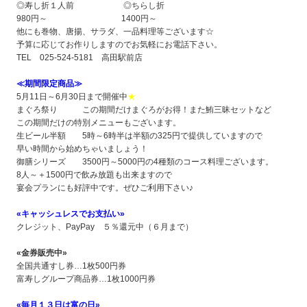
◎寿し折１人前 ◎ちらし折
980円～ 1400円～
他にも巻物、唐揚、サラダ、一品料理等ございます☆
予算に応じてお作りしますのでお気軽にお電話下さい。
TEL 025-524-5181 高田駅前店
≪期間限定商品≫
5月11日～6月30日まで開催中
★
まぐろ祭り この期間だけまぐろがお得！また鮪三昧セットなど
この期間だけの特別メニューもございます。
生ビール半額 5時～6時半は半額の325円で提供していますので
早い時間から始めちゃいましょう！
御膳シリーズ 3500円～5000円の4種類のコース料理ございます。
8人～＋1500円で飲み放題も出来ますので
宴会プランにも好評中です。ぜひご利用下さい♪
«
キャッシュレスでお支払い»
クレジット、PayPay ５％還元中（６月まで）
«
金券販売中»
全国共通すし券…1枚500円券
富寿しグループ商品券…1枚1000円券
«
毎月１３日は富の日
»