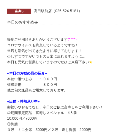
高田駅前店（025-524-5181）
本日のおすすめ🍣
毎度ご利用頂きありがとうございます
(*^^*)
コロナウイルスも終息しているようですね！
当店も活気が出てきたように感じております！
少しずつですがいつもの日常に戻れますように…
本日も元気に営業していますのでぜひご来店下さい
★
«
本日のお勧め品の紹介
»
本鮪中落つまみ １０００円
菊鰈唐揚 ８００円
他に旬の逸品もご用意しております。
«
出前・持帰承り中»
御祝いやおもてなし、今日のご飯に富寿しをご利用下さい！
◎期間限定商品 富寿しスペシャル 4人前
10,000円／7000円
◎御膳
３段 ミニ会席 3000円／２段 寿し御膳 2000円