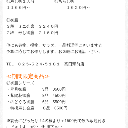
◎寿し折１人前 ◎ちらし折
１１６６円～ １６２０円～
◎御膳
３段 ミニ会席 ３２４０円
２段 寿し御膳 ２１６０円
他にも巻物、揚物、サラダ、一品料理等ございます☆
予算に応じてお作りします。お気軽にお電話下さい。
TEL ０２５-５２４-５１８１ 高田駅前店
≪
期間限定商品
≫
◎御膳シリーズ
・皐月御膳 9品 3500円
・紫陽花御膳 9品 4500円
・のどぐろ御膳 6品 5500円
・特撰寿し会席 ８品 6500円
※宴会にぴったり！4名様より＋1500円で飲み放題付き
にできます。ぜひご利用下さい。