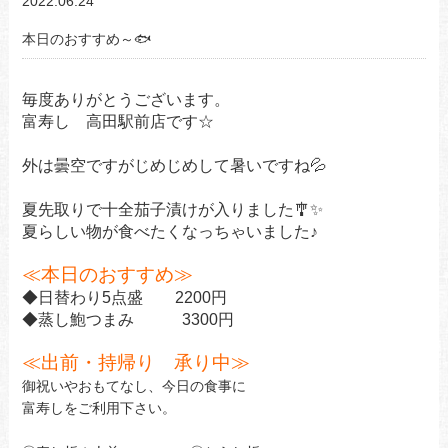
2022.06.24
本日のおすすめ～🐟
毎度ありがとうございます。
富寿し 高田駅前店です☆
外は曇空ですがじめじめして暑いですね
💦
夏先取りで十全茄子漬けが入りました
🎐
✨
夏らしい物が食べたくなっちゃいました♪
≪本日のおすすめ≫
◆日替わり
5
点盛
2200
円
◆蒸し鮑つまみ
3300
円
≪出前・持帰り 承り中
≫
御祝いやおもてなし、今日の食事に
富寿しをご利用下さい。