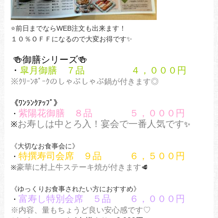
⭐前日までならWEB注文も出来ます！
１０％ＯＦＦになるので大変お得です✨
🍻御膳シリーズ🍻
・
皐月御膳 ７品 ４，０００円
※ｸﾘｰﾝﾎﾟｰｸのしゃぶしゃぶ鍋が付きます◎
《ﾜﾝﾗﾝｸｱｯﾌﾟ》
紫陽花御膳 ８品 ５，０００円
・
お寿しは中とろ入！宴会で一番人気です
※
✨
《大切なお食事会に》
特撰寿司会席 ９品 ６，５００円
・
豪華に村上牛ステーキ焼が付きます
※
🥩
《ゆっくりお食事されたい方におすすめ》
富寿し特別会席 ５品 ６，０００円
・
※内容、量もちょうど良い安心感です♡