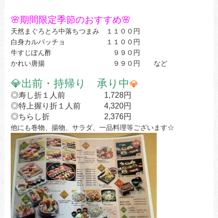
🌸期間限定季節のおすすめ🌸
天然まぐろとろ中落ちつまみ １１００円
白身カルパッチョ １１００円
牛すじぽん酢 ９９０円
かれい唐揚 ９９０円 など
💎
出前・持帰り 承り中
💎
◎寿し折１人前 1,728円
◎特上握り折１人前 4,320円
◎ちらし折 2,376円
他にも巻物、揚物、サラダ、一品料理等ございます☆