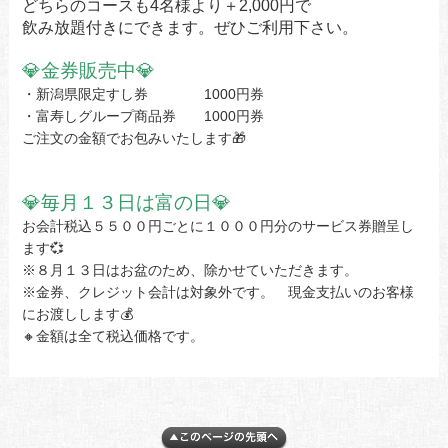
どちらのコースも4名様より＋2,000円で
飲み放題付きにできます。ぜひご利用下さい。
💎
金券販売中
💎
・新潟県限定すし券 1000円券
・富寿しグループ商品券 1000円券
ご注文の金額でお包みいたします🎁
💎
毎月１３日は富の日
💎
お会計税込５５００円ごとに１０００円分のサービス券贈呈し
ます💞
※８月１３日はお盆のため、除かせていただきます。
※金券、クレジット会計は対象外です。 現金支払いのお客様
にお渡しします💰
🔸金額は全て税込価格です。