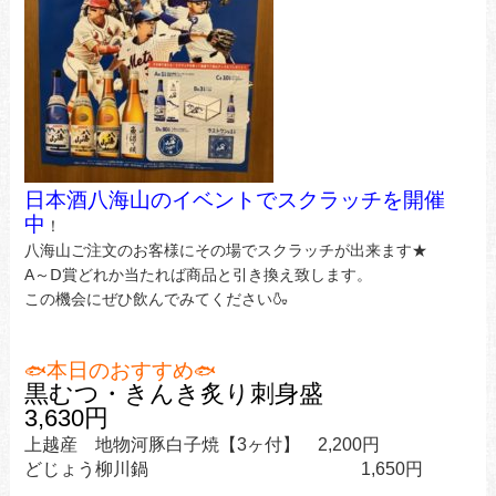
日本酒八海山のイベントでスクラッチを開催
中
！
八海山ご注文のお客様にその場でスクラッチが出来ます★
A～Ⅾ賞どれか当たれば商品と引き換え致します。
この機会にぜひ飲んでみてください🍶
本日のおすすめ
🐟
🐟
黒むつ・きんき炙り刺身盛
3,630円
上越産 地物河豚白子焼【3ヶ付】 2,200円
どじょう柳川鍋 1,650円