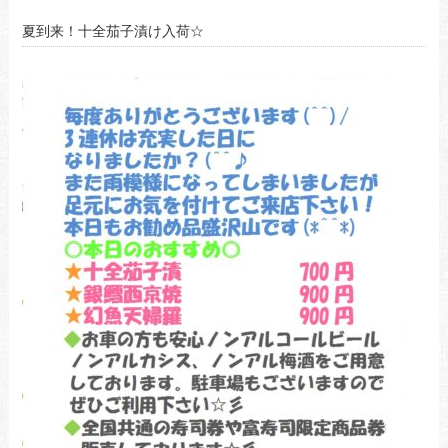
夏到来！十全茄子漬け入荷☆