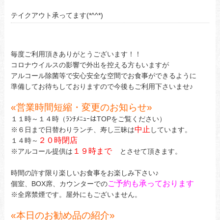
テイクアウト承ってます(*^^*)
毎度ご利用頂きありがとうございます！！
コロナウイルスの影響で外出を控える方もいますが
アルコール除菌等で安心安全な空間でお食事ができるように
準備してお待ちしておりますので今後もご利用下さいませ♪
«
営業時間短縮・変更のお知らせ
»
１１時～１４時（ﾗﾝﾁﾒﾆｭｰはTOPをご覧ください）
中止
※６日まで日替わりランチ、寿し三昧は
しています。
２０時閉店
１４時～
１９時まで
※アルコール提供は
とさせて頂きます。
時間の許す限り楽しいお食事をお楽しみ下さい♪
ご予約も承っております
個室、BOX席、カウンターでの
※全席禁煙です。屋外にもございません。
«
本日のお勧め品の紹介
»