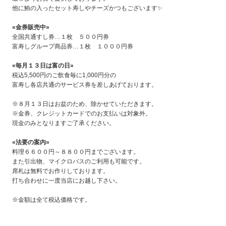
他に鮪の入ったセット寿しやチーズかつもございます✨
«
金券販売中»
全国共通すし券…１枚 ５００円券
富寿しグループ商品券…１枚 １０００円券
«
毎月１３日は富の日»
税込5,500円のご飲食毎に1,000円分の
富寿し各店共通のサービス券を差しあげております。
※８月１３日はお盆のため、除かせていただきます。
※金券、クレジットカードでのお支払いは対象外。
現金のみとなりますご了承ください。
«
法要の案内»
料理６６００円～８８００円までございます。
また引出物、マイクロバスのご利用も可能です。
席札は無料でお作りしております。
打ち合わせに一度当店にお越し下さい。
※金額は全て税込価格です。