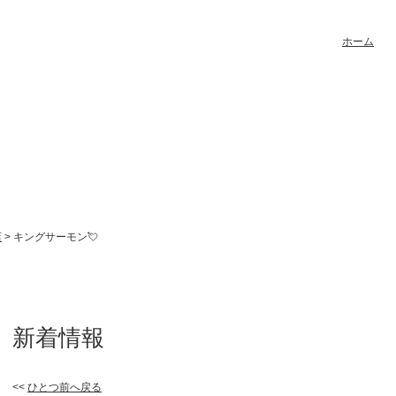
ホーム
店
> キングサーモン💘
新着情報
<<
ひとつ前へ戻る