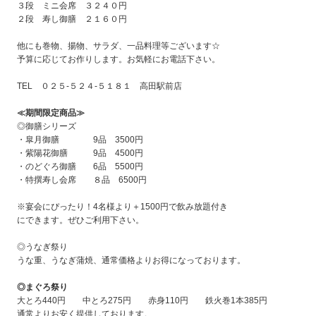
３段 ミニ会席 ３２４０円
２段 寿し御膳 ２１６０円
他にも巻物、揚物、サラダ、一品料理等ございます☆
予算に応じてお作りします。お気軽にお電話下さい。
TEL ０２５-５２４-５１８１ 高田駅前店
≪
期間限定商品
≫
◎御膳シリーズ
・皐月御膳 9品 3500円
・紫陽花御膳 9品 4500円
・のどぐろ御膳 6品 5500円
・特撰寿し会席 ８品 6500円
※宴会にぴったり！4名様より＋1500円で飲み放題付き
にできます。ぜひご利用下さい。
◎うなぎ祭り
うな重、うなぎ蒲焼、通常価格よりお得になっております。
◎まぐろ祭り
大とろ440円 中とろ275円 赤身110円 鉄火巻1本385円
通常よりお安く提供しております。