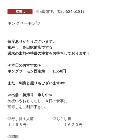
高田駅前店（025-524-5181）
キングサーモン💘
毎度ありがとうございます。
富寿し 高田駅前店です☆
週末の出前や持帰の注文もお待ちしております！
≪本日のおすすめ≫
キングサーモン西京焼
1,650
円
また、刺身と握りもございます
🐟
≪出前・持帰り 承り中
≫
御祝いやおもてなし、今日の食事に
富寿しをご利用下さい。
◎寿し折１人前 ◎ちらし折
１１６６円～ １６２０円～
◎御膳