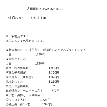
高田駅前店（025-524-5181）
ご来店お待ちしております🍣
高田駅前店です！
本日のおすすめ品紹介します。
★新潟産のどぐろ【美宝】 新潟県ののどぐろブランドです！
１貫 1,320円
★本鮪かまとろ
１貫 1,320円
初物！秋刀魚塩焼 1,980円
河豚白子天婦羅 1,320円
虎魚薄造り（唐揚付） 1,320円
泥海老つまみ 1,210円
糸魚川産沼田鰻焼 825円
真鯖燻製クリームチーズ和え 770円
💎
出前・持帰り 承り中
💎
◎寿し折１人前 1,728円
◎特上握り折1人前 4,320円