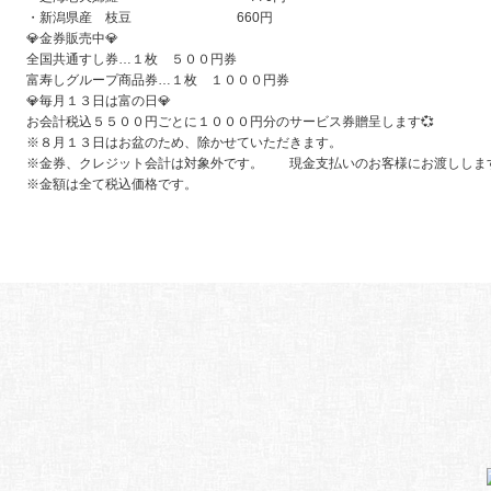
・新潟県産 枝豆 660円
💎
金券販売中
💎
全国共通すし券…１枚 ５００円券
富寿しグループ商品券…１枚 １０００円券
💎
毎月１３日は富の日
💎
お会計税込５５００円ごとに１０００円分のサービス券贈呈します💞
※８月１３日はお盆のため、除かせていただきます。
※金券、クレジット会計は対象外です。 現金支払いのお客様にお渡しします
※金額は全て税込価格です。