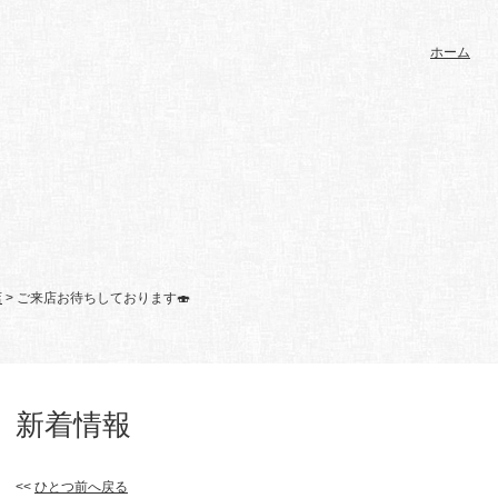
ホーム
店
> ご来店お待ちしております🍣
新着情報
<<
ひとつ前へ戻る