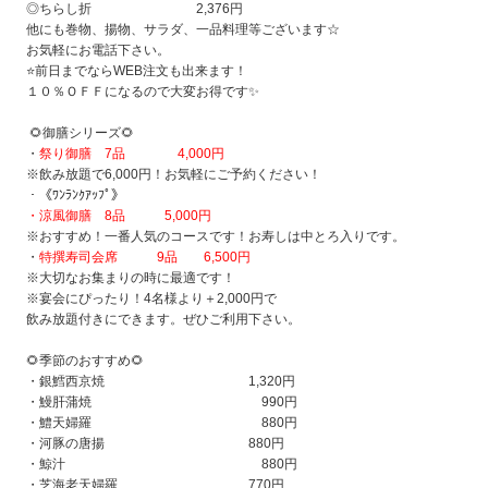
◎ちらし折 2,376円
他にも巻物、揚物、サラダ、一品料理等ございます☆
お気軽にお電話下さい。
⭐前日までならWEB注文も出来ます！
１０％ＯＦＦになるので大変お得です✨
🌻
御膳シリーズ🌻
・
祭り御膳 7品 4,000円
※飲み放題で6,000円！お気軽にご予約ください！
・《ﾜﾝﾗﾝｸｱｯﾌﾟ》
・涼風御膳 8品 5,000円
※おすすめ！一番人気のコースです！お寿しは中とろ入りです。
・
特撰寿司会席 9品 6,500円
※大切なお集まりの時に最適です！
※宴会にぴったり！4名様より＋2,000円で
飲み放題付きにできます。ぜひご利用下さい。
🌻季節のおすすめ🌻
・銀鱈西京焼 1,320円
・鰻肝蒲焼 990円
・鱧天婦羅 880円
・河豚の唐揚 880円
・鯨汁 880円
・芝海老天婦羅 770円