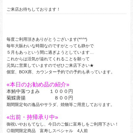
ご来店お待ちしております！
毎度ご利用頂きありがとうございます(*^^*)
毎年大賑わいな時期なのですがとっても静かで
５月もあっという間に過ぎようとしています…
これからは活気が溢れてくれることを願って
元気に営業していますのでぜひご来店下さい★
個室、BOX席、カウンター予約での予約も承っています。
«
本日のお勧め品の紹介
»
本鮪中落つまみ １０００円
菊鰈唐揚 ８００円
期間限定旬の逸品やサラダ、焼物等ご用意しております。
«
出前・持帰承り中»
御祝いやおもてなし、今日のご飯に富寿しをご利用下さい！
◎期間限定商品 富寿しスペシャル 4人前