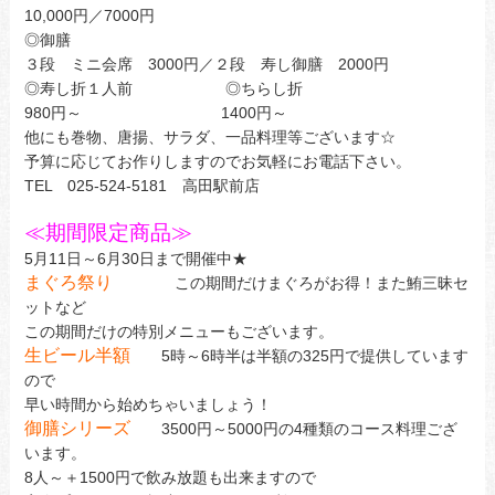
10,000円／7000円
◎御膳
３段 ミニ会席 3000円／２段 寿し御膳 2000円
◎寿し折１人前 ◎ちらし折
980円～ 1400円～
他にも巻物、唐揚、サラダ、一品料理等ございます☆
予算に応じてお作りしますのでお気軽にお電話下さい。
TEL 025-524-5181 高田駅前店
≪期間限定商品≫
5月11日～6月30日まで開催中★
まぐろ祭り
この期間だけまぐろがお得！また鮪三昧セ
ットなど
この期間だけの特別メニューもございます。
生ビール半額
5時～6時半は半額の325円で提供しています
ので
早い時間から始めちゃいましょう！
御膳シリーズ
3500円～5000円の4種類のコース料理ござ
います。
8人～＋1500円で飲み放題も出来ますので