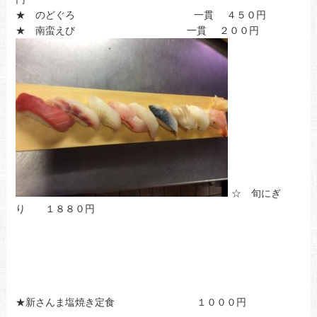
★ のどぐろ 一貫 ４５０円
★ 南蛮えび 一貫 ２００円
☆ 旬にぎ
り １８８０円
★新さんま塩焼き定食 １０００円