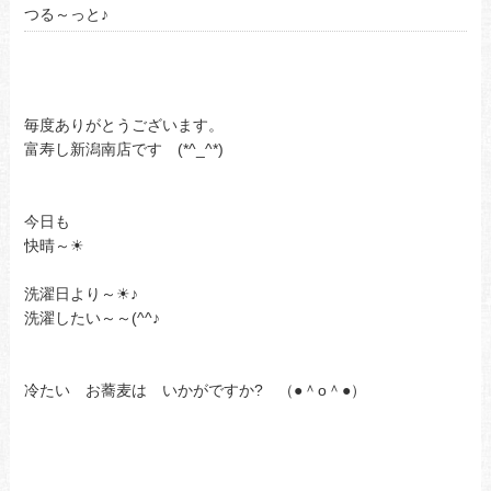
つる～っと♪
毎度ありがとうございます。
富寿し新潟南店です (*^_^*)
今日も
快晴～☀
洗濯日より～☀♪
洗濯したい～～(^^♪
冷たい お蕎麦は いかがですか? （●＾o＾●）