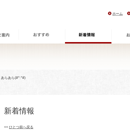
ホーム
 あらあら(#^.^#)
新着情報
<<
ひとつ前へ戻る