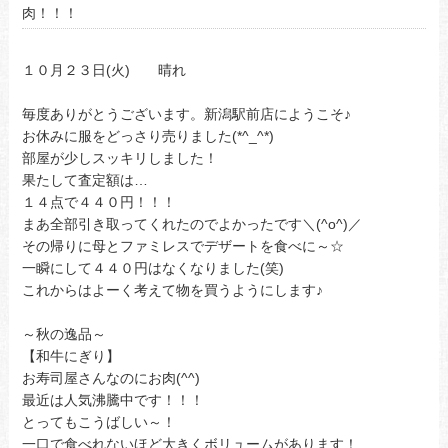
肉！！！
１０月２３日(火) 晴れ
毎度ありがとうございます。新潟駅前店にようこそ♪
お休みに服をどっさり売りました(*^_^*)
部屋が少しスッキリしました！
果たして査定額は…
１４点で４４０円！！！
まあ全部引き取ってくれたのでよかったです＼(^o^)／
その帰りに母とファミレスでデザートを食べに～☆
一瞬にして４４０円はなくなりました(笑)
これからはよーく考えて物を買うようにします♪
～秋の逸品～
【和牛にぎり】
お寿司屋さんなのにお肉(^^)
最近は人気沸騰中です！！！
とってもこうばしい～！
一口で食べれないほど大きくボリュームがあります！