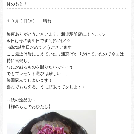
柿のもと！
１０月３日(水) 晴れ
毎度ありがとうございます。新潟駅前店にようこそ♪
今日は母の誕生日です＼(^o^)／☆
○歳の誕生日おめでとうございます！
ここ最近は母に甘えていたり迷惑ばかりかけていたので今回は
特に奮発し、
なにか残るものを贈りたいです(^^)
でもプレゼント選びは難しい…。
毎回悩んでしまいます！
喜んでもらえるように頑張って探します♪
～秋の逸品①～
【柿のもとのおひたし】