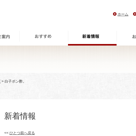
ホーム
店
> 白子ポン酢。
新着情報
<<
ひとつ前へ戻る