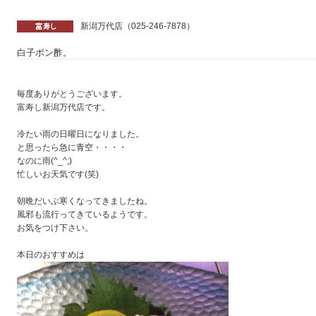
新潟万代店（025-246-7878）
白子ポン酢。
毎度ありがとうございます。
富寿し新潟万代店です。
冷たい雨の日曜日になりました。
と思ったら急に青空・・・・
なのに雨(^_^;)
忙しいお天気です(笑)
朝晩だいぶ寒くなってきましたね。
風邪も流行ってきているようです。
お気をつけ下さい。
本日のおすすめは