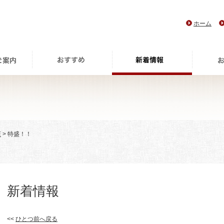
ホーム
店
> 特盛！！
新着情報
<<
ひとつ前へ戻る