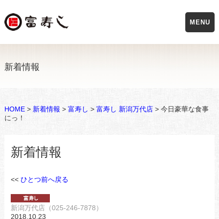
MENU
新着情報
HOME
>
新着情報
>
富寿し
>
富寿し 新潟万代店
> 今日豪華な食事
にっ！
新着情報
<<
ひとつ前へ戻る
新潟万代店（025-246-7878）
2018.10.23