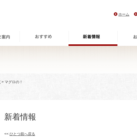
ホーム
店
> マグロの！
新着情報
<<
ひとつ前へ戻る