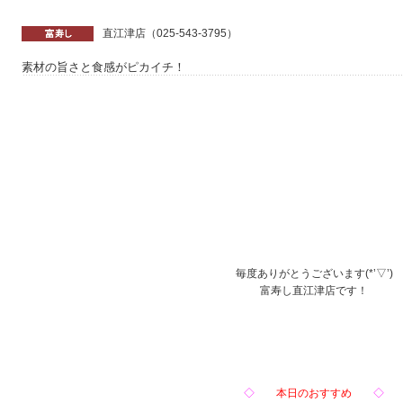
直江津店（025-543-3795）
素材の旨さと食感がピカイチ！
毎度ありがとうございます(*’▽’)
富寿し直江津店です！
◇
本日のおすすめ
◇