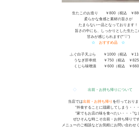
生たこのお造り ￥800（税込 ￥88
柔らかな食感と素材の旨さが
たまらない一品となっております！
旨さの中にも、しっかりとした生たこ
甘みが感じられます(*’▽’)
☆
おすすめ品
☆
ふぐ白子天ぷら ￥1000（税込 ￥11
うなぎ肝串焼 ￥750（税込 ￥82
くじら味噌漬 ￥600（税込 ￥66
◇
出前・お持ち帰りについて
当店では
出前・お持ち帰り
を
行っております
“外食することに躊躇してしまう・・・
“家でもお店の味を食べたい・・・”な
ぜひそんな時こそ出前・お持ち帰りで
メニューのご相談などお気軽にお問い合わせ