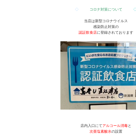
◇
コロナ対策について
当店は新型コロナウイルス
感染防止対策の
認証飲食店
に登録されております
店内入口にて
アルコール消毒
と
次亜塩素酸水
の設置