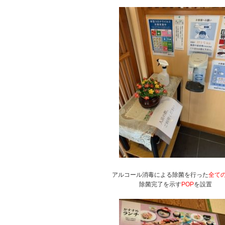
アルコール消毒による除菌を行った
全て
除菌完了を示す
POP
を設置