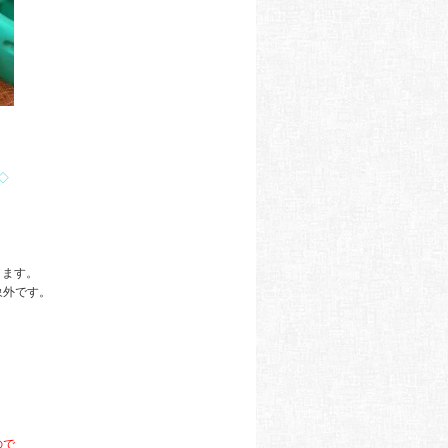
◇
きます。
象外です。
。
ので