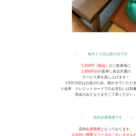
◇
毎月１３日は富の日です
5,500円（税込）
のご飲食毎に
1,000円分
の富寿し各店共通の
サービス券を差し上げます！
※
8月13日はお盆のため、除かせていただ
※
金券、クレジットカードでのお支払いは対
現金のみとなりますご了承ください
◇
店内全席禁煙です
◇
店内
全席禁煙
となっております。
※店外に喫煙スペースは
ございません