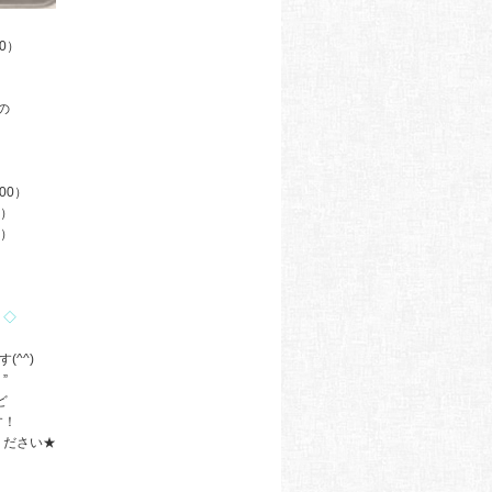
0）
の
00）
5）
0）
◇
(^^)
”
ど
す！
ください★