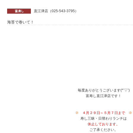
直江津店（025-543-3795）
海苔で巻いて！
毎度ありがとうございます(*’▽’)
富寿し直江津店です！
※
４月２９日～５月７日まで
※
寿し三昧・日替わりランチは
休止しております。
ご了承ください。