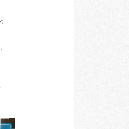
^)
0）
）
）
◇