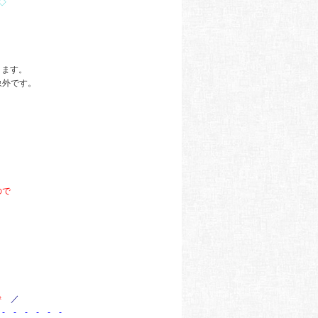
◇
きます。
象外です。
。
ので

／
- - - - - -