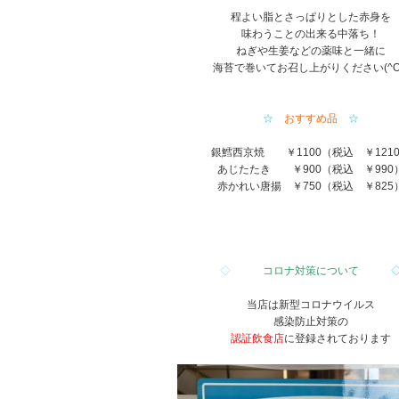
程よい脂とさっぱりとした赤身を
味わうことの出来る中落ち！
ねぎや生姜などの薬味と一緒に
海苔で巻いてお召し上がりください(^O
☆
おすすめ品
☆
銀鱈西京焼 ￥1100（税込 ￥121
あじたたき ￥900（税込 ￥990
赤かれい唐揚 ￥750（税込 ￥825
◇
コロナ対策について
当店は新型コロナウイルス
感染防止対策の
認証飲食店
に登録されております