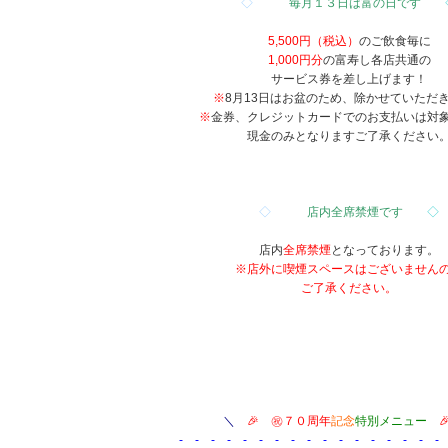
◇
毎月１３日は富の日です
5,500円（税込）
のご飲食毎に
1,000円分
の富寿し各店共通の
サービス券を差し上げます！
※
8月13日はお盆のため、除かせていただ
※
金券、クレジットカードでのお支払いは対
現金のみとなりますご了承ください
◇
店内全席禁煙です
◇
店内
全席禁煙
となっております。
※店外に喫煙スペースは
ございません
ご了承ください。
＼
🎉 ㊗７０周年
記念
特別メニュー

- - - - - - - - - - - - - - - - - 