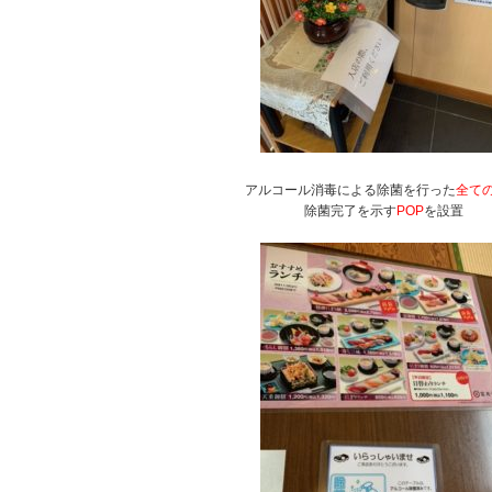
アルコール消毒による除菌を行った
全て
除菌完了を示す
POP
を設置