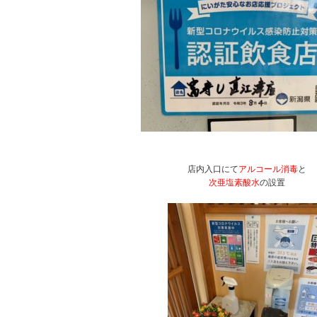
店内入口にて
アルコール消毒
と
次亜塩素酸水
の設置