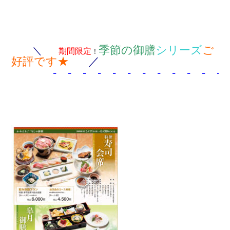
季節の御膳
シリーズ
ご
＼
期間限定
！
好評です★
／
- - - - - - - - - - - - 