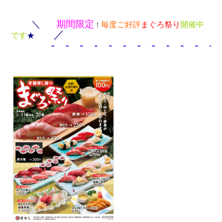
＼
期間限定
毎度ご好評
まぐろ祭り
開催中
！
／
です
★
- - - - - - - - - - - - 