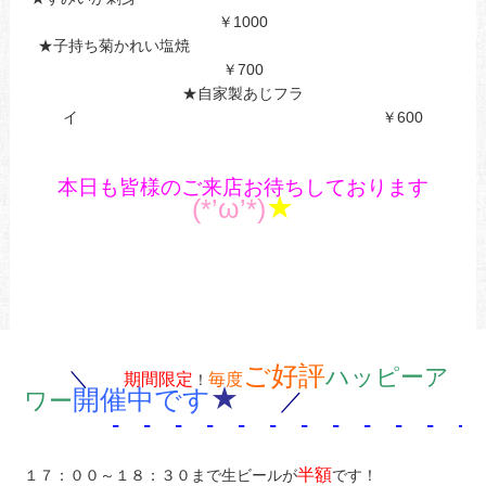
￥1000
★子持ち菊かれい塩焼
￥700
★自家製あじフラ
イ ￥600
本日も皆様のご来店お待ちしております
★
(*’ω’*)
ご好評
ハッピーア
＼
期間限定
毎度
！
★
開催中です
ワー
／
- - - - - - - - - - - - 
半額
１７：００～１８：３０まで生ビールが
です！