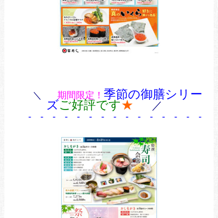
季節の御膳シリー
＼
期間限定！
ズ
ご好評です
★
／
- -
- - - - - - - - - - - - - -