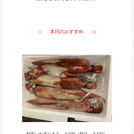
◇
本日のおすすめ
◇
剣先いか子つまみ ￥400（税込 ￥440）