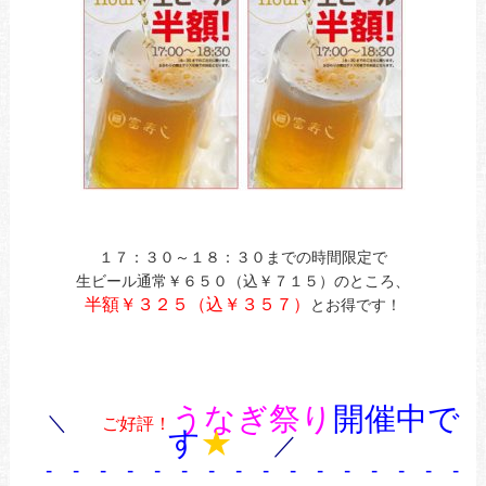
１７：３０～１８：３０までの時間限定で
生ビール通常￥６５０（込￥７１５）のところ、
半額￥３２５（込￥３５７）
とお得です！
うなぎ祭り
開催中で
＼
ご好評！
す
★
／
- - - - - - - - - - - - - - - - 