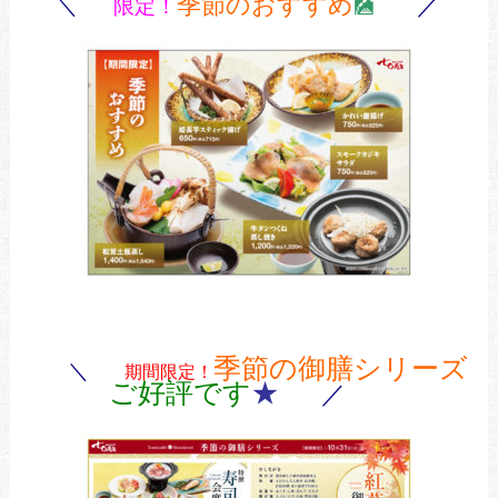
季節のおすすめ
／
＼
限定！
🎑
季節の御膳シリーズ
＼
期間限定！
ご好評です
★
／