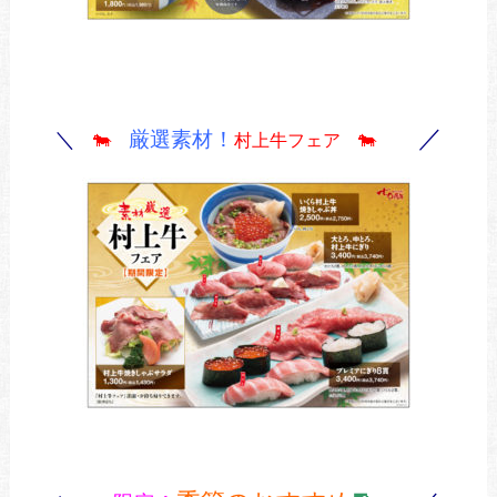
／
＼
厳選素材！
🐄
村上牛フェア 🐄