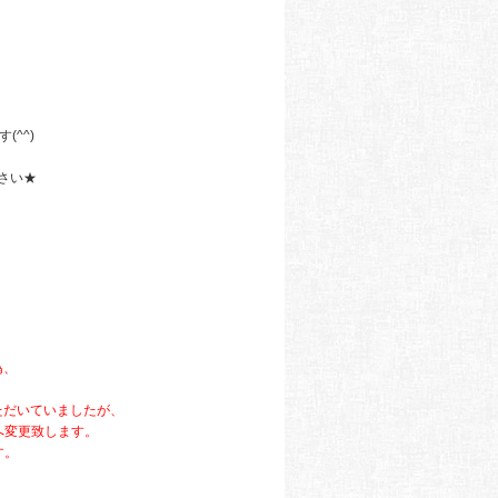
。
(^^)
）
さい★
為、
ただいていましたが、
へ変更致します。
す。