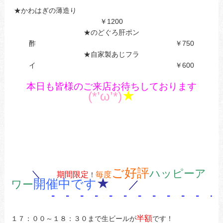
★かわはぎの薄造り
￥1200
★のどぐろ肝ポン
酢 ￥750
★自家製あじフラ
イ ￥600
本日も皆様のご来店お待ちしております
★
(*’ω’*)
ご好評
ハッピーア
＼
期間限定
毎度
！
★
開催中です
ワー
／
- - - - - - - - - - - - 
半額
１７：００～１８：３０まで生ビールが
です！