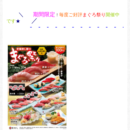
＼
期間限定
毎度ご好評
まぐろ祭り
開催中
！
／
です
★
- - - - - - - - - - - - 