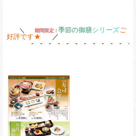
季節の御膳
シリーズ
ご
＼
期間限定
！
好評です★
／
- - - - - - - - - - - - 