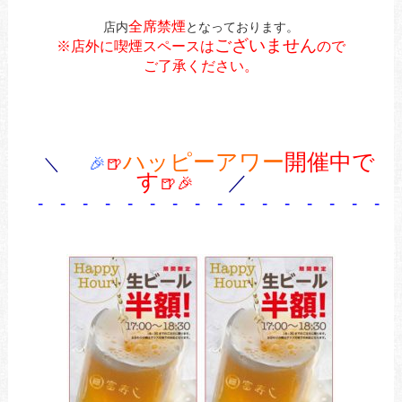
全席禁煙
店内
となっております。
ございません
※店外に喫煙スペースは
ので
ご了承ください。
ハッピーアワー
開催中で
＼
🎉
🍺
す
／
🍺🎉
- - - - - - - - - - - - - - - - 