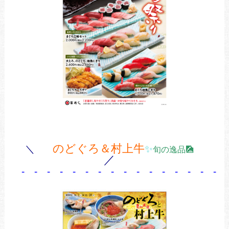
のどぐろ＆村上牛
＼
✨
旬の逸品🎑
／
- - - - - - - - - - - - - - - - 