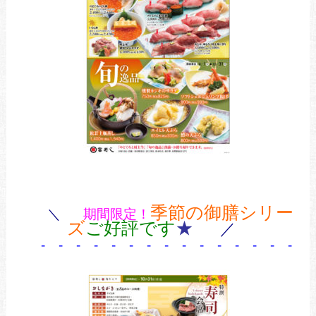
季節の御膳シリー
＼
期間限定！
ズ
ご好評です
★
／
- -
- - - - - - - - - - - - - -