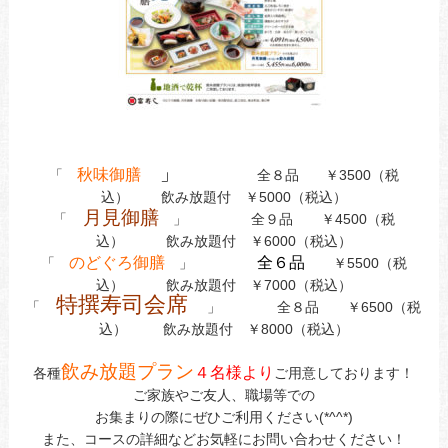
」
秋味御膳
「
全８品 ￥3500（税
込） 飲み放題付 ￥5000（税込）
月見御膳
「
」 全９品 ￥4500（税
込） 飲み放題付 ￥6000（税込）
のどぐろ御膳
全６品
「
」
￥5500（税
込） 飲み放題付 ￥7000（税込）
特撰寿司会席
「
」 全８品 ￥6500（税
込） 飲み放題付 ￥8000（税込）
飲み放題プラン
４名様より
各種
ご用意しております！
ご家族やご友人、職場等での
お集まりの際にぜひご利用ください(*^^*)
また、コースの詳細などお気軽にお問い合わせください！