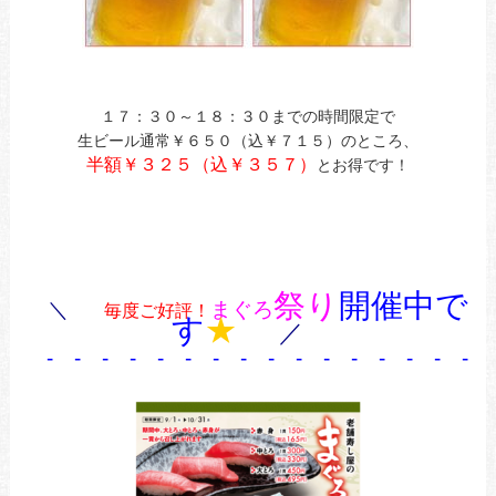
１７：３０～１８：３０までの時間限定で
生ビール通常￥６５０（込￥７１５）のところ、
半額￥３２５（込￥３５７）
とお得です！
祭り
開催中で
＼
まぐろ
毎度ご好評！
す
★
／
- - - - - - - - - - - - - - - - 