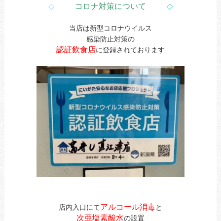
◇
コロナ対策について
◇
当店は新型コロナウイルス
感染防止対策の
認証飲食店
に登録されております
アルコール消毒
店内入口にて
と
次亜塩素酸水
の設置