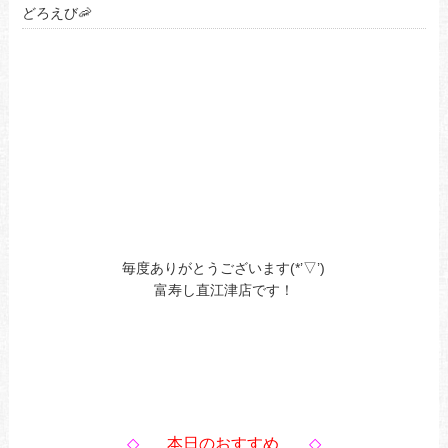
どろえび🦐
毎度ありがとうございます(*’▽’)
富寿し直江津店です！
◇
本日のおすすめ
◇