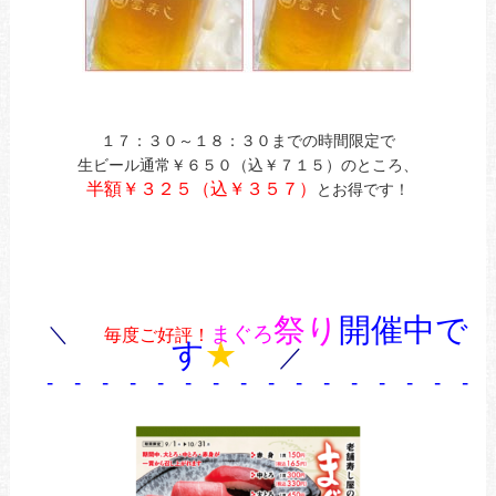
１７：３０～１８：３０までの時間限定で
生ビール通常￥６５０（込￥７１５）のところ、
半額￥３２５（込￥３５７）
とお得です！
祭り
開催中で
＼
まぐろ
毎度ご好評！
す
★
／
- - - - - - - - - - - - - - - - 