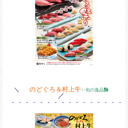
のどぐろ＆村上牛
＼
✨
旬の逸品🎑
／
- - - - - - - - - - - - - - - - 