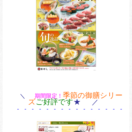
季節の御膳シリー
＼
期間限定！
ズ
ご好評です
★
／
- -
- - - - - - - - - - - - - -