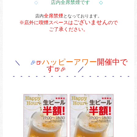
◇
店内全席禁煙です
◇
全席禁煙
店内
となっております。
ございません
※店外に喫煙スペースは
ので
ご了承ください。
ハッピーアワー
開催中で
＼
🎉
🍺
す
／
🍺🎉
- - - - - - - - - - - - - - - - 