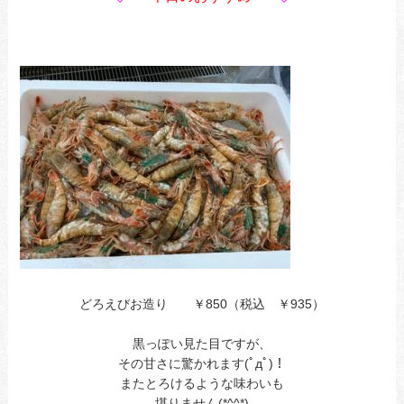
どろえびお造り ￥850（税込 ￥935）
黒っぽい見た目ですが、
その甘さに驚かれます(ﾟдﾟ)！
またとろけるような味わいも
堪りません(*^^*)