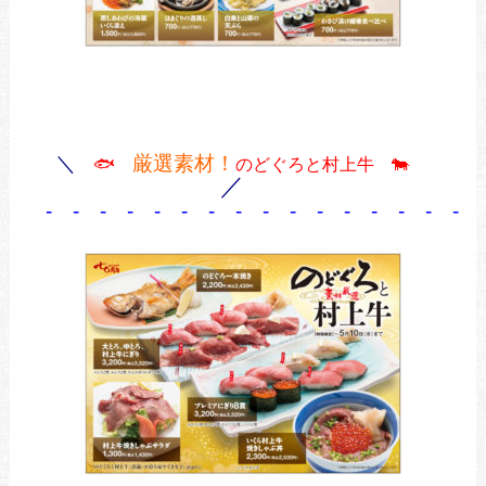
＼
厳選素材！
🐟
のどぐろと村上牛 🐄
／
- - - - - - - - - - - - - - - - 