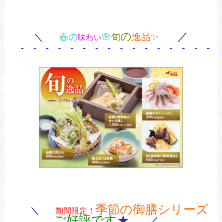
の
／
＼
春の
🌸
旬
逸品✨
味わい
- - - - - - - - - - - - - - - - 
季節の御膳シリーズ
＼
期間限定！
ご好評です
★
／