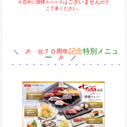
ございません
※店外に喫煙スペースは
ので
ご了承ください。
記念
特別メニュ
🎉 ㊗７０周年
＼
ー
🎉
／
- - - - - - - - - - - - - - - - 