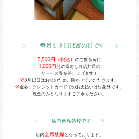
◇
毎月１３日は富の日です
◇
5,500円（税込）
のご飲食毎に
1,000円分
の富寿し各店共通の
サービス券を差し上げます！
※
8月13日はお盆のため、除かせていただきます。
※
金券、クレジットカードでのお支払いは対象外です。
現金のみとなりますご了承ください。
◇
店内全席禁煙です
◇
全席禁煙
店内
となっております。