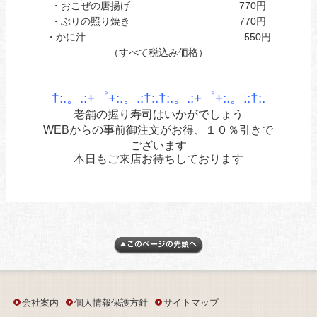
・おこぜの唐揚げ 770円
・ぶりの照り焼き 770円
・かに汁 550円
（すべて税込み価格）
あ
あ
†:.。.:+゜+:.。.:†:.†:.。.:+゜+:.。.:†:.
老舗の握り寿司はいかがでしょう
WEBからの事前御注文がお得、１０％引きで
ございます
本日もご来店お待ちしております
会社案内
個人情報保護方針
サイトマップ