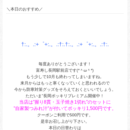
＼本日のおすすめ／
あ
あ
あ
†:.。.:+゜+:.。.:†:.†:.。.:+゜+:.。.:†
:.
あ
あ
毎度ありがとうございます！
富寿し長岡駅前店です(*＾ω＾*)
もう少しで10月も終わってしまいますね。
来月からはもっと寒くなっていくと思われるので
今から防寒対策グッズをそろえておくといいでしょう。
ただいま”長岡ポッキリプレミアム開催中！
当店は”握り8貫・玉子焼き1切れ”のセットに
”自家製つみれ汁”が付いてポッキリ1,500円です。
クーポンご利用で500円です。
是非お召し上がり下さい。
本日の日替わりは