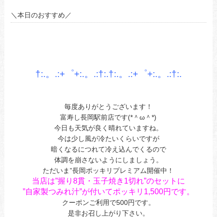
＼本日のおすすめ／
あ
あ
あ
†:.。.:+゜+:.。.:†:.†:.。.:+゜+:.。.:†
:.
あ
あ
毎度ありがとうございます！
富寿し長岡駅前店です(*＾ω＾*)
今日も天気が良く晴れていますね。
今は少し風が冷たいくらいですが
暗くなるにつれて冷え込んでくるので
体調を崩さないようにしましょう。
ただいま”長岡ポッキリプレミアム開催中！
当店は”握り8貫・玉子焼き1切れ”のセットに
”自家製つみれ汁”が付いてポッキリ1,500円です。
クーポンご利用で500円です。
是非お召し上がり下さい。