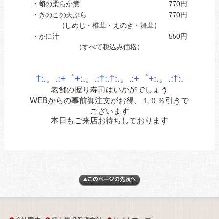
・蛸の柔らか煮 770円
・きのこの天ぷら 770円
（しめじ・椎茸・えのき・舞茸）
・かに汁 550円
（すべて税込み価格）
あ
あ
†:.。.:+゜+:.。.:†:.†:.。.:+゜+:.。.:†:.
老舗の握り寿司はいかがでしょう
WEBからの事前御注文がお得、１０％引きで
ございます
本日もご来店お待ちしております