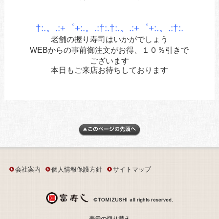
あ
あ
†:.。.:+゜+:.。.:†:.†:.。.:+゜+:.。.:†:.
老舗の握り寿司はいかがでしょう
WEBからの事前御注文がお得、１０％引きで
ございます
本日もご来店お待ちしております
会社案内
個人情報保護方針
サイトマップ