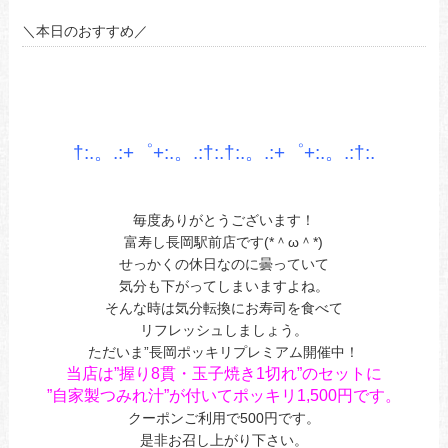
＼本日のおすすめ／
あ
あ
あ
†:.。.:+゜+:.。.:†:.†:.。.:+゜+:.。.:†
:.
あ
あ
毎度ありがとうございます！
富寿し長岡駅前店です(*＾ω＾*)
せっかくの休日なのに曇っていて
気分も下がってしまいますよね。
そんな時は気分転換にお寿司を食べて
リフレッシュしましょう。
ただいま”長岡ポッキリプレミアム開催中！
当店は”握り8貫・玉子焼き1切れ”のセットに
”自家製つみれ汁”が付いてポッキリ1,500円です。
クーポンご利用で500円です。
是非お召し上がり下さい。