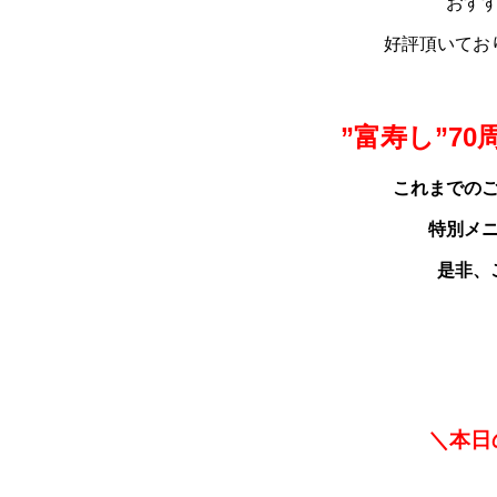
おす
好評頂いてお
あ今日ああ
”富寿し”7
これまでの
特別メ
是非、
＼本日