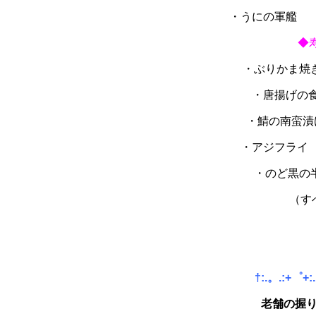
・うにの
◆
・ぶりか
・唐揚げ
・鯖の南
・アジ
・のど黒の
（す
†:.。.:+゜+:.
老舗の握